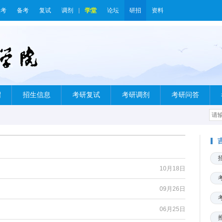
报考
备考
复试
调剂
学堂
论坛
研招
资料
绍
招生信息
考研复试
考研调剂
考研问答
10月18日
09月26日
06月25日