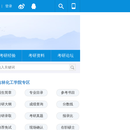
登录
考研经验
考研资料
考研论坛
吉林化工学院专区
招生简章
专业目录
参考书目
考研大纲
成绩查询
分数线
考研录取
考研真题
报录比
推荐免试
现场确认
在职硕士