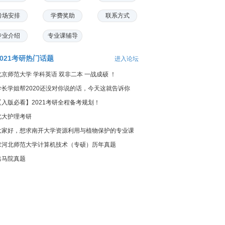
考场安排
学费奖助
联系方式
专业介绍
专业课辅导
2021考研热门话题
进入论坛
北京师范大学 学科英语 双非二本 一战成硕 ！
学长学姐帮2020还没对你说的话，今天这就告诉你
【入版必看】2021考研全程备考规划！
北大护理考研
大家好，想求南开大学资源利用与植物保护的专业课
料...
求河北师范大学计算机技术（专硕）历年真题
出马院真题