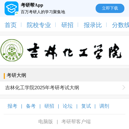
考研帮App
立即下载
百万考研人的学习聚集地
首页
院校专业
研招
报录比
分数
考研大纲
吉林化工学院2025年考研考试大纲
报考
备考
研招
论坛
复试
调剂
|
|
|
|
|
|
电脑版
考研帮客户端
|