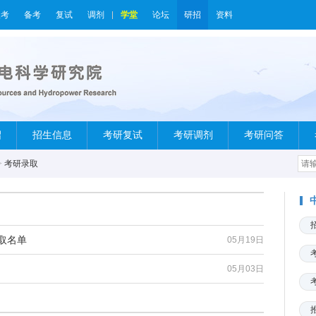
报考
备考
复试
调剂
学堂
论坛
研招
资料
绍
招生信息
考研复试
考研调剂
考研问答
>
考研录取
取名单
05月19日
05月03日