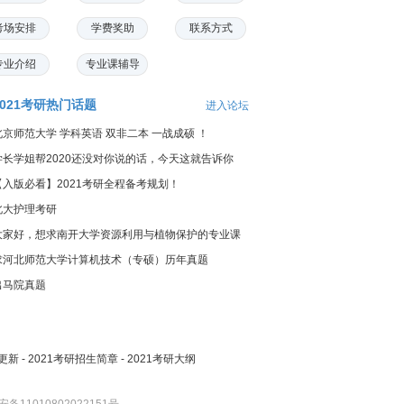
考场安排
学费奖助
联系方式
专业介绍
专业课辅导
2021考研热门话题
进入论坛
北京师范大学 学科英语 双非二本 一战成硕 ！
学长学姐帮2020还没对你说的话，今天这就告诉你
【入版必看】2021考研全程备考规划！
北大护理考研
大家好，想求南开大学资源利用与植物保护的专业课
料...
求河北师范大学计算机技术（专硕）历年真题
出马院真题
更新
-
2021考研招生简章
-
2021考研大纲