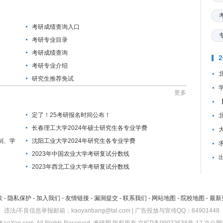
考研成绩查询入口
考研专业目录
考研成绩查询
考研专业介绍
研究生推荐免试
更多
定了！25考研报名时间公布！
长春理工大学2024年硕士研究生各专业学费
制、学
沈阳工业大学2024年研究生各专业学费
资
2023年中国农业大学考研复试分数线
2023年西北工业大学考研复试分数线
款
-
隐私保护
-
加入我们
-
友情链接
-
漏洞提交
-
联系我们
-
网站地图
-
院校地图
-
最新
违法/不良信息举报邮箱：kaoyanbang@tal.com | 广告投放与宣传QQ：64901448