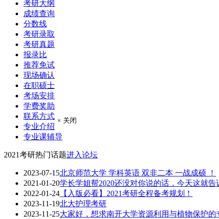
考研大纲
成绩查询
分数线
考研录取
考研真题
报录比
推荐免试
现场确认
在职硕士
考场安排
学费奖助
联系方式
× 关闭
专业介绍
专业课辅导
2021考研热门话题
进入论坛
2023-07-15
北京师范大学 学科英语 双非二本 一战成硕 ！
2021-01-20
学长学姐帮2020还没对你说的话，今天这就告
2022-01-24
【入版必看】2021考研全程备考规划！
2023-11-19
北大护理考研
2023-11-25
大家好，想求南开大学资源利用与植物保护的专业