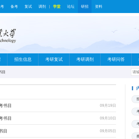
报考
备考
复试
调剂
学堂
论坛
研招
资料
绍
招生信息
考研复试
考研调剂
考研问答
书目
考书目
09月19日
考书目
09月10日
书目
09月05日