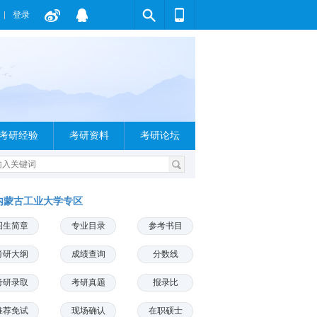
登录
考研经验
考研资料
考研论坛
内蒙古工业大学专区
招生简章
专业目录
参考书目
考研大纲
成绩查询
分数线
考研录取
考研真题
报录比
推荐免试
现场确认
在职硕士