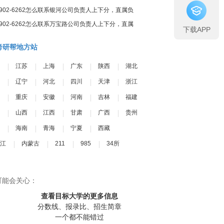
7902-6262怎么联系银河公司负责人上下分，直属负
责人上下分
7902-6262怎么联系万宝路公司负责人上下分，直属
下载APP
负责人上下分
考研帮地方站
江苏
上海
广东
陕西
湖北
辽宁
河北
四川
天津
浙江
重庆
安徽
河南
吉林
福建
山西
江西
甘肃
广西
贵州
海南
青海
宁夏
西藏
江
内蒙古
211
985
34所
可能会关心：
查看目标大学
的更多信息
分数线、报录比、招生简章
一个都不能错过