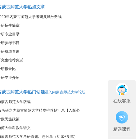
内蒙古师范大学热点文章
2020年内蒙古师范大学考研复试分数线
考研招生简章
考研专业目录
考研参考书目
考研成绩查询
研究生推荐免试
考研报录比
考研专业介绍
内蒙古师范大学热门话题
进入内蒙古师范大学论坛
在线客服
内蒙古师范大学版规
19考研之内蒙古师范大学精华推荐帖汇总【入版必
看】
少数民族政策
内师大学科教学语文
精选课程
内蒙古师范大学考研真题汇总分享（初试+复试）