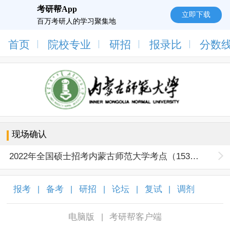
考研帮App
立即下载
百万考研人的学习聚集地
首页
院校专业
研招
报录比
分数
现场确认
2022年全国硕士招考内蒙古师范大学考点（1536）网上确认公告
报考
备考
研招
论坛
复试
调剂
|
|
|
|
|
|
电脑版
考研帮客户端
|