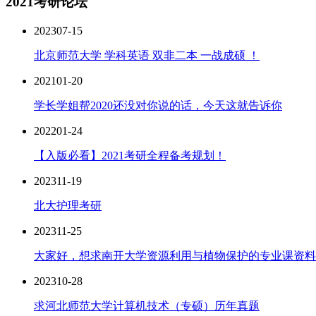
2021考研论坛
2023
07-15
北京师范大学 学科英语 双非二本 一战成硕 ！
2021
01-20
学长学姐帮2020还没对你说的话，今天这就告诉你
2022
01-24
【入版必看】2021考研全程备考规划！
2023
11-19
北大护理考研
2023
11-25
大家好，想求南开大学资源利用与植物保护的专业课资料..
2023
10-28
求河北师范大学计算机技术（专硕）历年真题