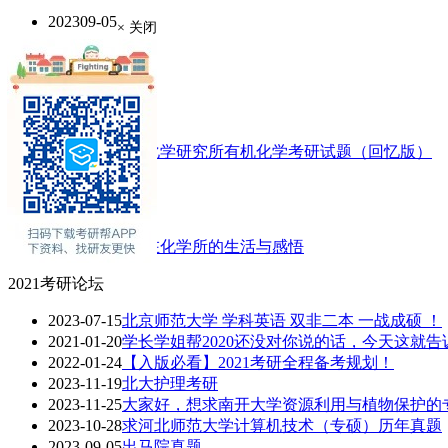
2023
09-05
× 关闭
出马院真题
考研资料
考研真题
2010年中科院化学研究所有机化学考研试题（回忆版）
考研经验
考研问答
走进中科大：在化学所的生活与感悟
2021考研论坛
2023-07-15
北京师范大学 学科英语 双非二本 一战成硕 ！
2021-01-20
学长学姐帮2020还没对你说的话，今天这就告
2022-01-24
【入版必看】2021考研全程备考规划！
2023-11-19
北大护理考研
2023-11-25
大家好，想求南开大学资源利用与植物保护的专业
2023-10-28
求河北师范大学计算机技术（专硕）历年真题
2023-09-05
出马院真题