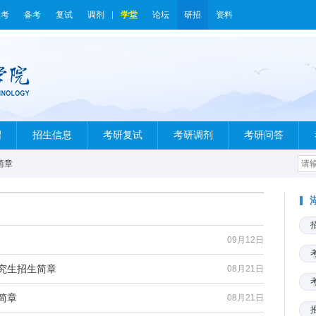
报考
备考
复试
调剂
学堂
论坛
研招
资料
绍
招生信息
考研复试
考研调剂
考研问答
简章
09月12日
研究生招生简章
08月21日
简章
08月21日