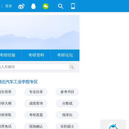
登录
考研经验
考研资料
考研论坛
湖北汽车工业学院专区
招生简章
专业目录
参考书目
考研大纲
成绩查询
分数线
考研录取
考研真题
报录比
推荐免试
现场确认
在职硕士