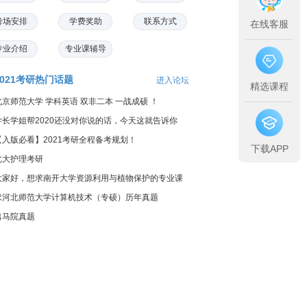
考场安排
学费奖助
联系方式
在线客服
专业介绍
专业课辅导
2021考研热门话题
进入论坛
精选课程
北京师范大学 学科英语 双非二本 一战成硕 ！
学长学姐帮2020还没对你说的话，今天这就告诉你
【入版必看】2021考研全程备考规划！
下载APP
北大护理考研
大家好，想求南开大学资源利用与植物保护的专业课
料...
求河北师范大学计算机技术（专硕）历年真题
出马院真题