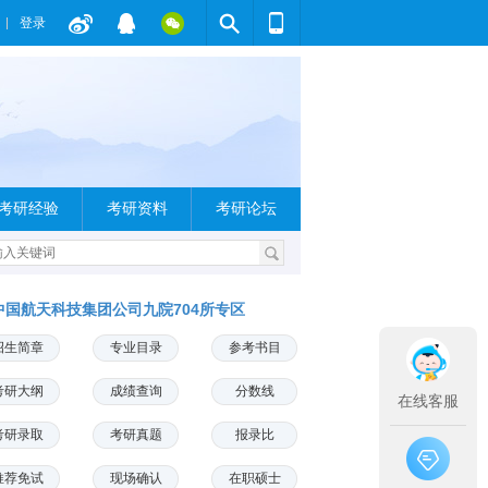
登录
考研经验
考研资料
考研论坛
中国航天科技集团公司九院704所专区
招生简章
专业目录
参考书目
考研大纲
成绩查询
分数线
在线客服
考研录取
考研真题
报录比
推荐免试
现场确认
在职硕士