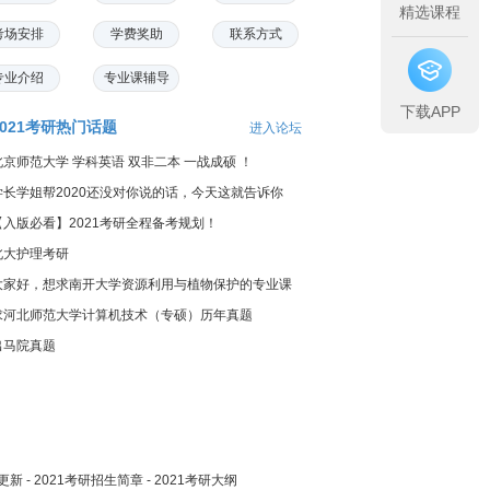
精选课程
考场安排
学费奖助
联系方式
专业介绍
专业课辅导
下载APP
2021考研热门话题
进入论坛
北京师范大学 学科英语 双非二本 一战成硕 ！
学长学姐帮2020还没对你说的话，今天这就告诉你
【入版必看】2021考研全程备考规划！
北大护理考研
大家好，想求南开大学资源利用与植物保护的专业课
料...
求河北师范大学计算机技术（专硕）历年真题
出马院真题
更新
-
2021考研招生简章
-
2021考研大纲