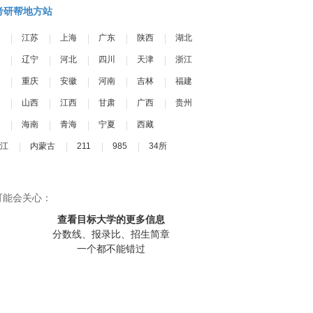
考研帮地方站
江苏
上海
广东
陕西
湖北
辽宁
河北
四川
天津
浙江
重庆
安徽
河南
吉林
福建
山西
江西
甘肃
广西
贵州
海南
青海
宁夏
西藏
江
内蒙古
211
985
34所
可能会关心：
查看目标大学
的更多信息
分数线、报录比、招生简章
一个都不能错过