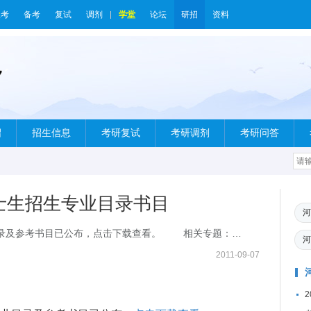
报考
备考
复试
调剂
学堂
论坛
研招
资料
绍
招生信息
考研复试
考研调剂
考研问答
硕士生招生专业目录书目
河
考书目已公布，点击下载查看。 相关专题：
河
2011-09-07