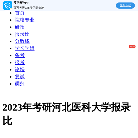
考研帮App
立即下载
百万考研人的学习聚集地
首页
院校专业
研招
报录比
分数线
学长学姐
备考
报考
论坛
复试
调剂
2023年考研河北医科大学报录
比