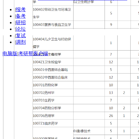
|
报考
|
备考
|
研招
|
论坛
|
复试
|
调剂
电脑版
|
考研帮客户端