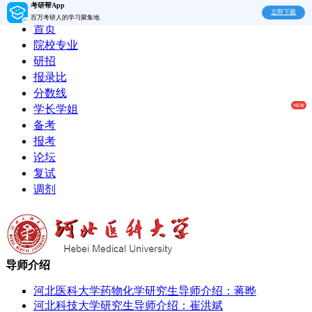
考研帮App
立即下载
百万考研人的学习聚集地
首页
院校专业
研招
报录比
分数线
学长学姐
备考
报考
论坛
复试
调剂
导师介绍
河北医科大学药物化学研究生导师介绍：蒋晔
河北科技大学研究生导师介绍：崔洪斌