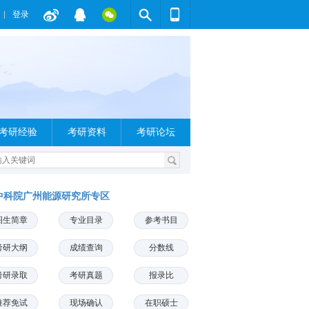
登录
考研经验
考研资料
考研论坛
中科院广州能源研究所专区
招生简章
专业目录
参考书目
考研大纲
成绩查询
分数线
考研录取
考研真题
报录比
推荐免试
现场确认
在职硕士