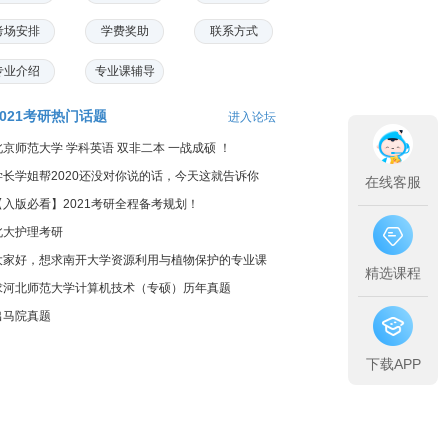
考场安排
学费奖助
联系方式
专业介绍
专业课辅导
2021考研热门话题
进入论坛
北京师范大学 学科英语 双非二本 一战成硕 ！
学长学姐帮2020还没对你说的话，今天这就告诉你
在线客服
【入版必看】2021考研全程备考规划！
北大护理考研
大家好，想求南开大学资源利用与植物保护的专业课
精选课程
料...
求河北师范大学计算机技术（专硕）历年真题
出马院真题
下载APP