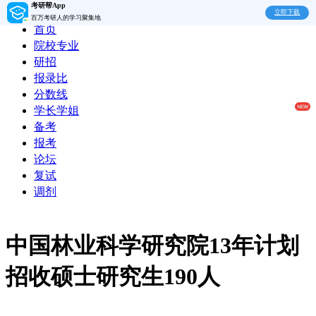
考研帮App
立即下载
百万考研人的学习聚集地
首页
院校专业
研招
报录比
分数线
学长学姐
备考
报考
论坛
复试
调剂
中国林业科学研究院13年计划
招收硕士研究生190人