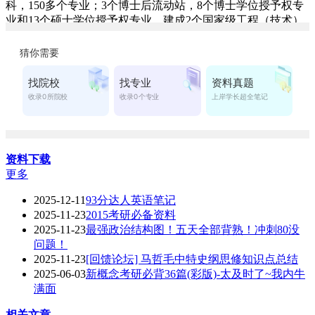
科，150多个专业；3个博士后流动站，8个博士学位授予权专
业和13个硕士学位授予权专业。建成2个国家级工程（技术）
研究中心、8个部级重点开放性实验室。
资料下载
更多
2025-12-11
93分达人英语笔记
2025-11-23
2015考研必备资料
2025-11-23
最强政治结构图！五天全部背熟！冲刺80没
问题！
2025-11-23
[回馈论坛] 马哲毛中特史纲思修知识点总结
2025-06-03
新概念考研必背36篇(彩版)-太及时了~我内牛
满面
相关文章