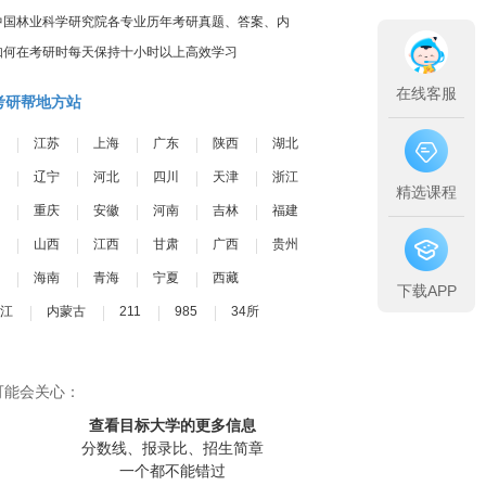
中国林业科学研究院各专业历年考研真题、答案、内
部笔记
如何在考研时每天保持十小时以上高效学习
在线客服
考研帮地方站
江苏
上海
广东
陕西
湖北
辽宁
河北
四川
天津
浙江
精选课程
重庆
安徽
河南
吉林
福建
山西
江西
甘肃
广西
贵州
海南
青海
宁夏
西藏
下载APP
江
内蒙古
211
985
34所
可能会关心：
查看目标大学
的更多信息
分数线、报录比、招生简章
一个都不能错过