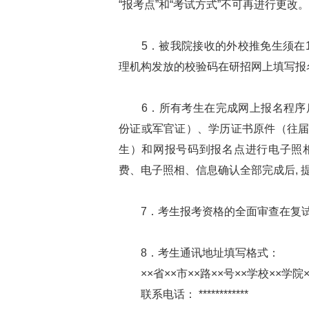
“报考点”和“考试方式”不可再进行更
5．被我院接收的外校推免生须在1
理机构发放的校验码在研招网上填写报
6．所有考生在完成网上报名程序后, 
份证或军官证）、学历证书原件（往
生）和网报号码到报名点进行电子照
费、电子照相、信息确认全部完成后, 
7．考生报考资格的全面审查在复试时
8．考生通讯地址填写格式：
××省××市××路××号××学校××学院
联系电话： ************