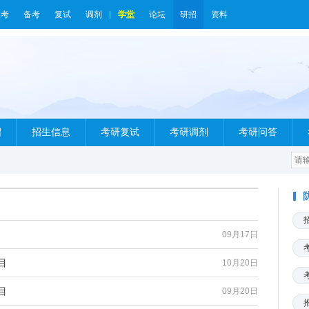
报考
备考
复试
调剂
学堂
论坛
研招
资料
绍
招生信息
考研复试
考研调剂
考研问答
09月17日
目
10月20日
目
09月20日