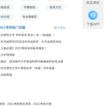
精选课程
考场安排
学费奖助
联系方式
专业介绍
专业课辅导
下载APP
2021考研热门话题
进入论坛
北京师范大学 学科英语 双非二本 一战成硕 ！
学长学姐帮2020还没对你说的话，今天这就告诉你
【入版必看】2021考研全程备考规划！
北大护理考研
大家好，想求南开大学资源利用与植物保护的专业课
料...
求河北师范大学计算机技术（专硕）历年真题
出马院真题
更新
-
2021考研招生简章
-
2021考研大纲