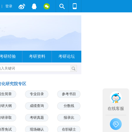
登录
考研经验
考研资料
考研论坛
防化研究院专区
招生简章
专业目录
参考书目
考研大纲
成绩查询
分数线
在线客服
考研录取
考研真题
报录比
推荐免试
现场确认
在职硕士