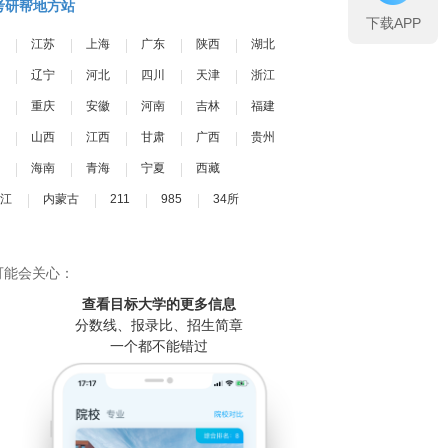
考研帮地方站
下载APP
江苏
上海
广东
陕西
湖北
辽宁
河北
四川
天津
浙江
重庆
安徽
河南
吉林
福建
山西
江西
甘肃
广西
贵州
海南
青海
宁夏
西藏
江
内蒙古
211
985
34所
可能会关心：
查看目标大学
的更多信息
分数线、报录比、招生简章
一个都不能错过