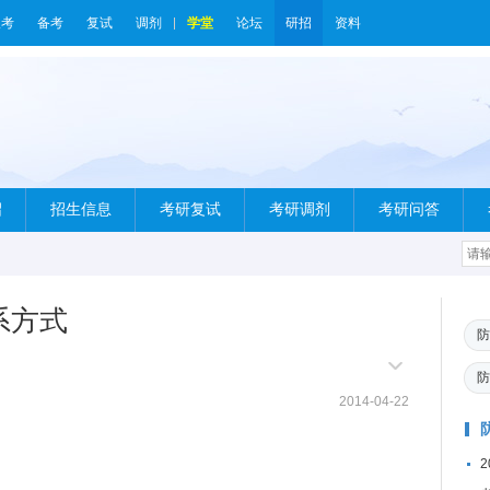
报考
备考
复试
调剂
学堂
论坛
研招
资料
绍
招生信息
考研复试
考研调剂
考研问答
系方式
防
防
2014-04-22