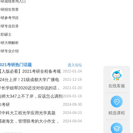
考研成绩查询入口
考研招生简章
考研参考书目
考研专业目录
在职硕士
考研大纲解析
考研专业介绍
2021考研热门话题
进入论坛
【入版必看】2021考研全程备考规
2022-01-24
划！
424分上岸！21级成都大学广播电
2021-12-16
在线客服
视第1名三跨二战上岸经
学长学姐帮2020还没对你说的话，
2021-01-20
今天这就告诉你
南师大347上不了岸，应该怎么调剂
2026-01-16
来考研
2024-09-30
求中科大工程光学应用光学真题
精选课程
2024-09-23
感谢海文，管理联考的大小作文，
2024-09-04
我一定可以很高分