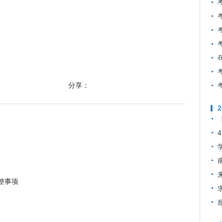
分享：
整事项