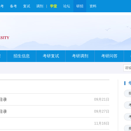
报考
备考
复试
调剂
学堂
论坛
研招
资料
绍
招生信息
考研复试
考研调剂
考研问答
目录
09月21日
目录
09月27日
11月16日