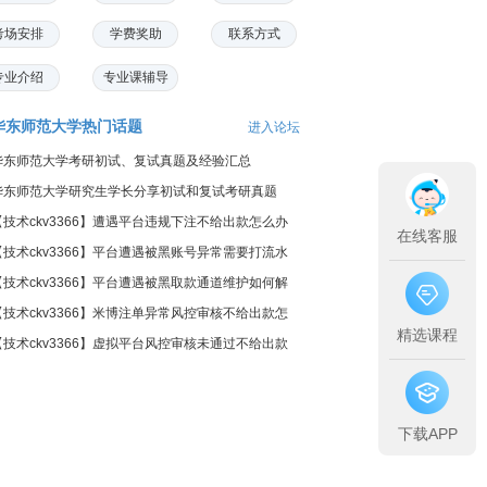
考场安排
学费奖助
联系方式
专业介绍
专业课辅导
华东师范大学热门话题
进入论坛
华东师范大学考研初试、复试真题及经验汇总
华东师范大学研究生学长分享初试和复试考研真题
【技术ckv3366】遭遇平台违规下注不给出款怎么办
在线客服
【技术ckv3366】平台遭遇被黑账号异常需要打流水
怎么办
【技术ckv3366】平台遭遇被黑取款通道维护如何解
决
【技术ckv3366】米博注单异常风控审核不给出款怎
精选课程
么办
【技术ckv3366】虚拟平台风控审核未通过不给出款
怎么办
下载APP