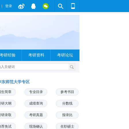
登录
考研经验
考研资料
考研论坛
华东师范大学专区
招生简章
专业目录
参考书目
考研大纲
成绩查询
分数线
考研录取
考研真题
报录比
推荐免试
现场确认
在职硕士