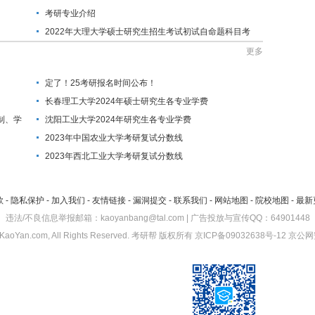
考研专业介绍
2022年大理大学硕士研究生招生考试初试自命题科目考
试大纲
更多
定了！25考研报名时间公布！
长春理工大学2024年硕士研究生各专业学费
制、学
沈阳工业大学2024年研究生各专业学费
2023年中国农业大学考研复试分数线
2023年西北工业大学考研复试分数线
款
-
隐私保护
-
加入我们
-
友情链接
-
漏洞提交
-
联系我们
-
网站地图
-
院校地图
-
最新
违法/不良信息举报邮箱：kaoyanbang@tal.com | 广告投放与宣传QQ：64901448
KaoYan.com, All Rights Reserved.
考研帮
版权所有
京ICP备09032638号-12
京公网安