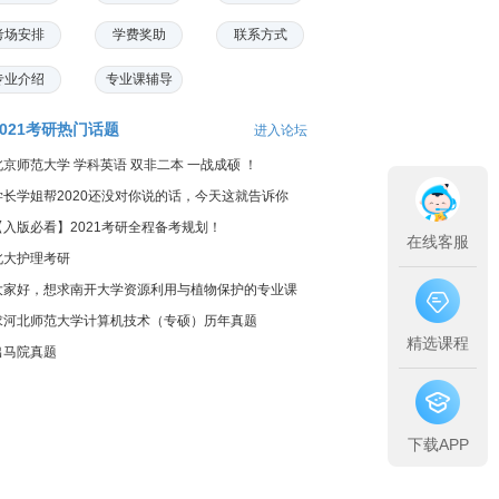
考场安排
学费奖助
联系方式
专业介绍
专业课辅导
2021考研热门话题
进入论坛
北京师范大学 学科英语 双非二本 一战成硕 ！
学长学姐帮2020还没对你说的话，今天这就告诉你
【入版必看】2021考研全程备考规划！
在线客服
北大护理考研
大家好，想求南开大学资源利用与植物保护的专业课
料...
求河北师范大学计算机技术（专硕）历年真题
精选课程
出马院真题
下载APP