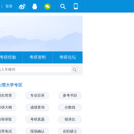
登录
考研经验
考研资料
考研论坛
大理大学专区
招生简章
专业目录
参考书目
考研大纲
成绩查询
分数线
考研录取
考研真题
报录比
推荐免试
现场确认
在职硕士