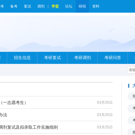
报考
备考
复试
调剂
学堂
论坛
研招
资料
绍
招生信息
考研复试
考研调剂
考研问答
单（一志愿考生）
03月25日
办法
03月25日
生调剂复试及拟录取工作实施细则
03月25日