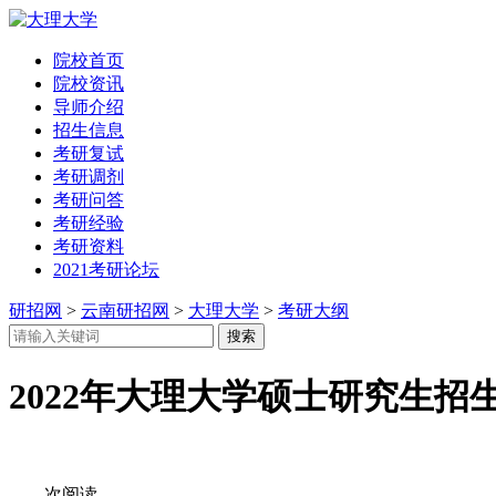
院校首页
院校资讯
导师介绍
招生信息
考研复试
考研调剂
考研问答
考研经验
考研资料
2021考研论坛
研招网
>
云南研招网
>
大理大学
>
考研大纲
2022年大理大学硕士研究生
次阅读