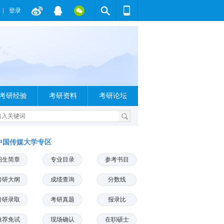
登录
考研经验
考研资料
考研论坛
中国传媒大学专区
招生简章
专业目录
参考书目
考研大纲
成绩查询
分数线
考研录取
考研真题
报录比
推荐免试
现场确认
在职硕士