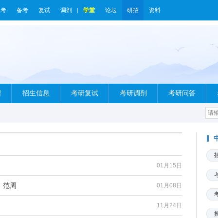
报考
备考
复试
调剂
学堂
论坛
研招
资料
绍
招生信息
考研复试
考研调剂
考研问答
01月15日
：范周
01月08日
11月24日