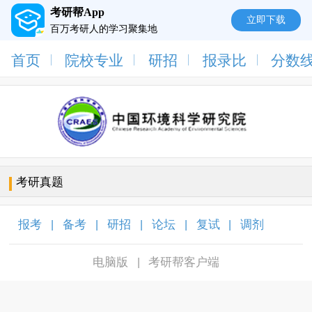
考研帮App
立即下载
百万考研人的学习聚集地
首页
院校专业
研招
报录比
分数
考研真题
报考
备考
研招
论坛
复试
调剂
|
|
|
|
|
|
电脑版
考研帮客户端
|