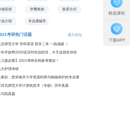
考场安排
学费奖助
联系方式
精选课程
专业介绍
专业课辅导
2021考研热门话题
进入论坛
下载APP
北京师范大学 学科英语 双非二本 一战成硕 ！
学长学姐帮2020还没对你说的话，今天这就告诉你
【入版必看】2021考研全程备考规划！
北大护理考研
大家好，想求南开大学资源利用与植物保护的专业课
料...
求河北师范大学计算机技术（专硕）历年真题
出马院真题