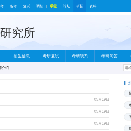
报考
备考
复试
调剂
学堂
论坛
研招
资料
绍
招生信息
考研复试
考研调剂
考研问答
师介绍
05月19日
05月19日
05月19日