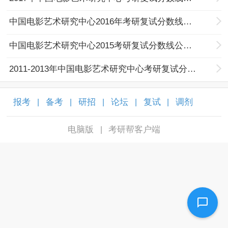
中国电影艺术研究中心2016年考研复试分数线公布通知
中国电影艺术研究中心2015考研复试分数线公布通知
2011-2013年中国电影艺术研究中心考研复试分数线
报考
备考
研招
论坛
复试
调剂
|
|
|
|
|
|
电脑版
考研帮客户端
|