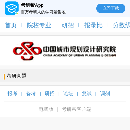
考研帮App
立即下载
百万考研人的学习聚集地
首页
院校专业
研招
报录比
分数
考研真题
报考
备考
研招
论坛
复试
调剂
|
|
|
|
|
|
电脑版
考研帮客户端
|