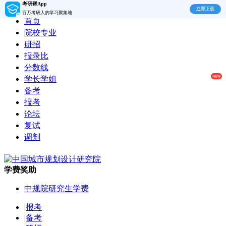
考研帮App
立即下载
百万考研人的学习聚集地
首页
院校专业
研招
报录比
分数线
学长学姐
备考
报考
论坛
复试
调剂
学费奖助
中规院研究生学费
|
报考
|
备考