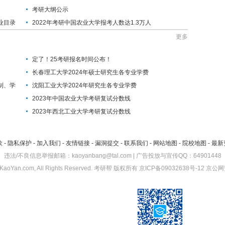
考研大纲公示
业目录
2022年考研中国农业大学报考人数达1.3万人
更多
定了！25考研报名时间公布！
长春理工大学2024年硕士研究生各专业学费
制、学
沈阳工业大学2024年研究生各专业学费
2023年中国农业大学考研复试分数线
2023年西北工业大学考研复试分数线
款
-
隐私保护
-
加入我们
-
友情链接
-
漏洞提交
-
联系我们
-
网站地图
-
院校地图
-
最新
违法/不良信息举报邮箱：kaoyanbang@tal.com | 广告投放与宣传QQ：64901448
KaoYan.com, All Rights Reserved.
考研帮
版权所有
京ICP备09032638号-12
京公网安