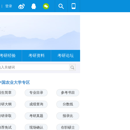
登录
考研经验
考研资料
考研论坛
中国农业大学专区
招生简章
专业目录
参考书目
考研大纲
成绩查询
分数线
考研录取
考研真题
报录比
推荐免试
现场确认
在职硕士