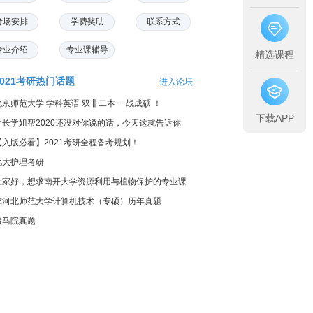
考场安排
学费奖助
联系方式
专业介绍
专业课辅导
精选课程
2021考研热门话题
进入论坛
北京师范大学 学科英语 双非二本 一战成硕 ！
下载APP
学长学姐帮2020还没对你说的话，今天这就告诉你
【入版必看】2021考研全程备考规划！
北大护理考研
大家好，想求南开大学资源利用与植物保护的专业课
料...
求河北师范大学计算机技术（专硕）历年真题
出马院真题