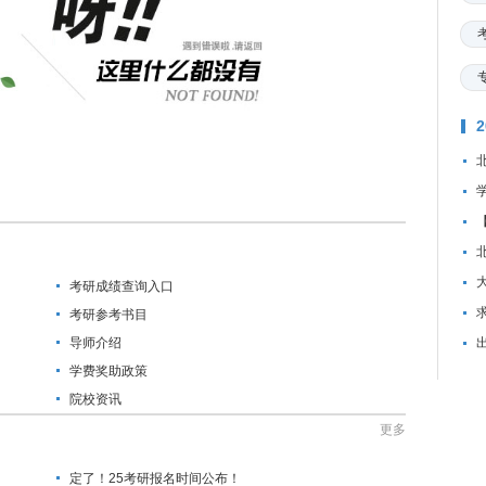
考研成绩查询入口
资
考研参考书目
导师介绍
学费奖助政策
院校资讯
更多
定了！25考研报名时间公布！