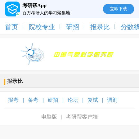
考研帮App
立即下载
百万考研人的学习聚集地
首页
院校专业
研招
报录比
分数
报录比
报考
备考
研招
论坛
复试
调剂
|
|
|
|
|
|
电脑版
考研帮客户端
|