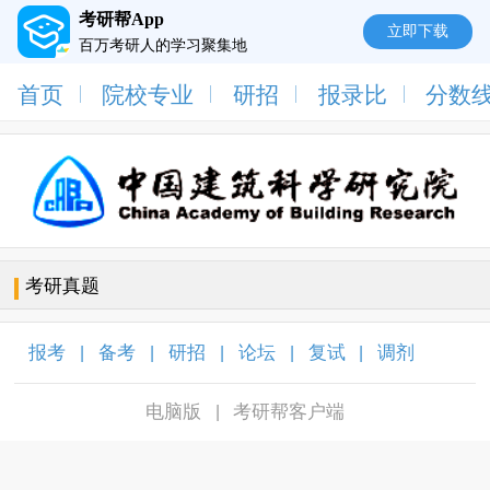
考研帮App
立即下载
百万考研人的学习聚集地
首页
院校专业
研招
报录比
分数
考研真题
报考
备考
研招
论坛
复试
调剂
|
|
|
|
|
|
电脑版
考研帮客户端
|