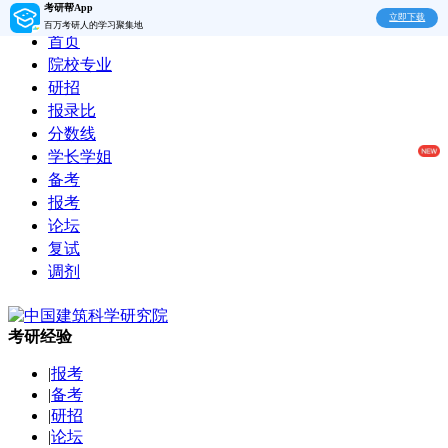
考研帮App
立即下载
百万考研人的学习聚集地
首页
院校专业
研招
报录比
分数线
学长学姐
备考
报考
论坛
复试
调剂
考研经验
|
报考
|
备考
|
研招
|
论坛