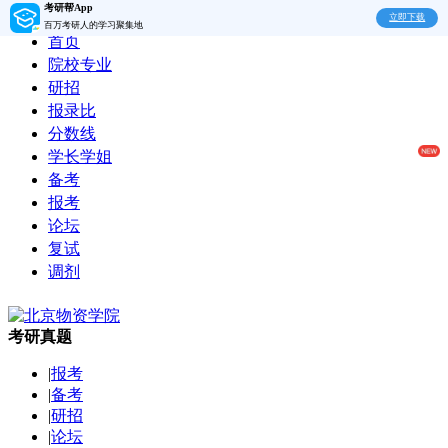
考研帮App
立即下载
百万考研人的学习聚集地
首页
院校专业
研招
报录比
分数线
学长学姐
备考
报考
论坛
复试
调剂
考研真题
|
报考
|
备考
|
研招
|
论坛