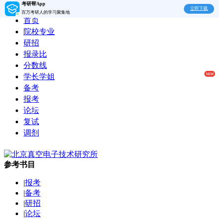
考研帮App
立即下载
百万考研人的学习聚集地
首页
院校专业
研招
报录比
分数线
学长学姐
备考
报考
论坛
复试
调剂
参考书目
|
报考
|
备考
|
研招
|
论坛