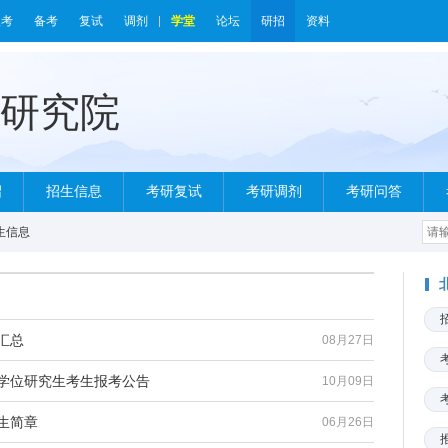
报考
备考
复试
调剂
学堂
论坛
研招
资料
绍
招生信息
考研复试
考研调剂
考研问答
生信息
汇总
08月27日
士学位研究生考生报考公告
10月09日
生简章
06月26日