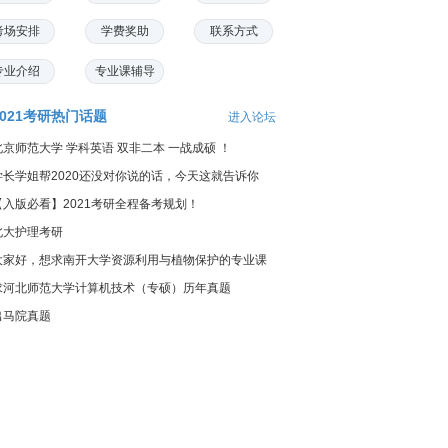
考场安排
学费奖助
联系方式
专业介绍
专业课辅导
2021考研热门话题
进入论坛
北京师范大学 学科英语 双非二本 一战成硕 ！
学长学姐帮2020还没对你说的话，今天这就告诉你
【入版必看】2021考研全程备考规划！
北大护理考研
大家好，想求南开大学资源利用与植物保护的专业课
料...
求河北师范大学计算机技术（专硕）历年真题
出马院真题