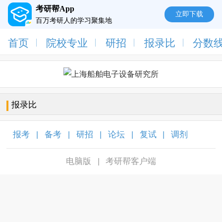
考研帮App
立即下载
百万考研人的学习聚集地
首页
院校专业
研招
报录比
分数
报录比
报考
备考
研招
论坛
复试
调剂
|
|
|
|
|
|
电脑版
考研帮客户端
|