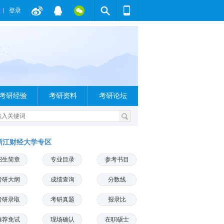
登录
考研经验
考研资料
考研论坛
浙江财经大学专区
招生简章
专业目录
参考书目
考研大纲
成绩查询
分数线
考研录取
考研真题
报录比
推荐免试
现场确认
在职硕士