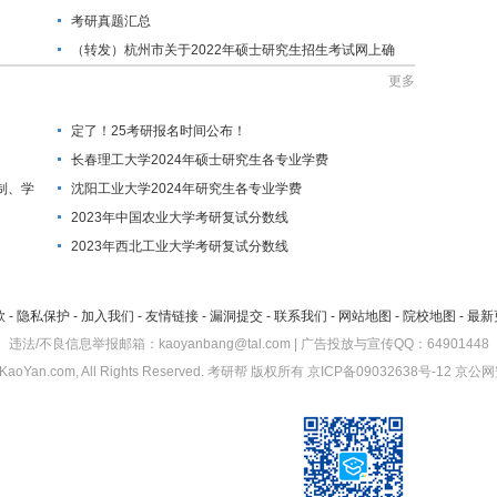
考研真题汇总
（转发）杭州市关于2022年硕士研究生招生考试网上确
认的公告
更多
定了！25考研报名时间公布！
长春理工大学2024年硕士研究生各专业学费
制、学
沈阳工业大学2024年研究生各专业学费
2023年中国农业大学考研复试分数线
2023年西北工业大学考研复试分数线
款
-
隐私保护
-
加入我们
-
友情链接
-
漏洞提交
-
联系我们
-
网站地图
-
院校地图
-
最新
违法/不良信息举报邮箱：kaoyanbang@tal.com | 广告投放与宣传QQ：64901448
KaoYan.com, All Rights Reserved.
考研帮
版权所有
京ICP备09032638号-12
京公网安