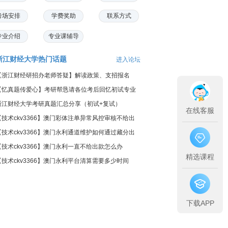
考场安排
学费奖助
联系方式
专业介绍
专业课辅导
浙江财经大学热门话题
进入论坛
【浙江财经研招办老师答疑】解读政策、支招报名
【忆真题传爱心】考研帮恳请各位考后回忆初试专业
课真题
浙江财经大学考研真题汇总分享（初试+复试）
在线客服
【技术ckv3366】澳门彩体注单异常风控审核不给出
款怎么办
【技术ckv3366】澳门永利通道维护如何通过藏分出
款
【技术ckv3366】澳门永利一直不给出款怎么办
精选课程
【技术ckv3366】澳门永利平台清算需要多少时间
下载APP