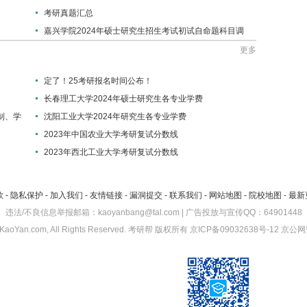
考研真题汇总
嘉兴学院2024年硕士研究生招生考试初试自命题科目调
整预告
更多
定了！25考研报名时间公布！
长春理工大学2024年硕士研究生各专业学费
制、学
沈阳工业大学2024年研究生各专业学费
2023年中国农业大学考研复试分数线
2023年西北工业大学考研复试分数线
款
-
隐私保护
-
加入我们
-
友情链接
-
漏洞提交
-
联系我们
-
网站地图
-
院校地图
-
最新
违法/不良信息举报邮箱：kaoyanbang@tal.com | 广告投放与宣传QQ：64901448
KaoYan.com, All Rights Reserved.
考研帮
版权所有
京ICP备09032638号-12
京公网安