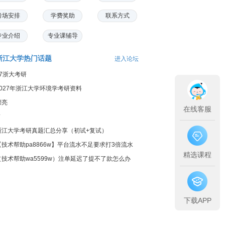
考场安排
学费奖助
联系方式
专业介绍
专业课辅导
浙江大学热门话题
进入论坛
27浙大考研
2027年浙江大学环境学考研资料
漂亮
在线客服
*
浙江大学考研真题汇总分享（初试+复试）
【技术帮助pa8866w】平台流水不足要求打3倍流水
精选课程
怎么办
（技术帮助wa5599w）注单延迟了提不了款怎么办
下载APP