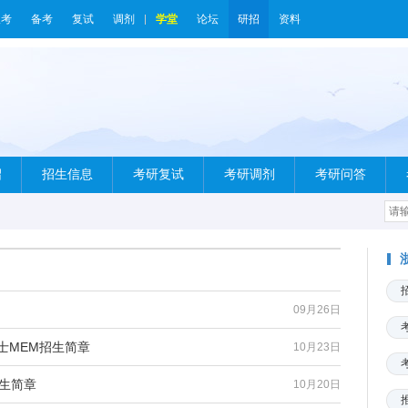
报考
备考
复试
调剂
学堂
论坛
研招
资料
绍
招生信息
考研复试
考研调剂
考研问答
09月26日
士MEM招生简章
10月23日
招生简章
10月20日