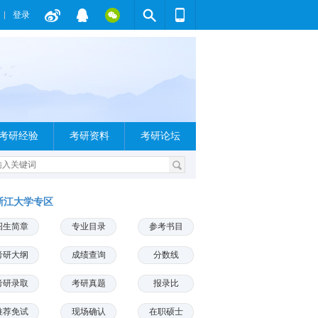
登录
考研经验
考研资料
考研论坛
浙江大学专区
招生简章
专业目录
参考书目
考研大纲
成绩查询
分数线
考研录取
考研真题
报录比
推荐免试
现场确认
在职硕士