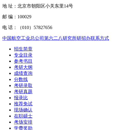
地 址：北京市朝阳区小关东里14号
邮 编：100029
电 话：（010）57827656
中国航空工业总公司第六二八研究所研招办联系方式
招生简章
专业目录
参考书目
考研大纲
成绩查询
分数线
考研录取
考研真题
报录比
推荐免试
现场确认
在职硕士
考场安排
学费奖助