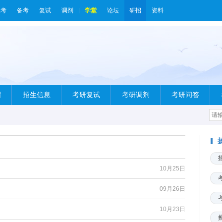
报考
备考
复试
调剂
学堂
论坛
研招
资料
绍
招生信息
考研复试
考研调剂
考研问答
10月25日
09月26日
10月23日