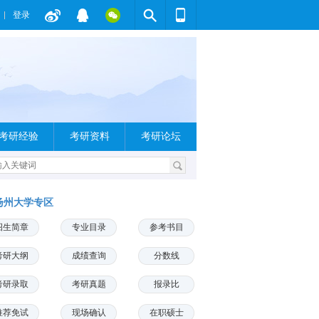
登录
考研经验
考研资料
考研论坛
扬州大学专区
招生简章
专业目录
参考书目
考研大纲
成绩查询
分数线
考研录取
考研真题
报录比
推荐免试
现场确认
在职硕士