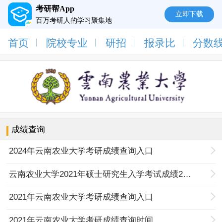
考研帮App
立即下载
百万考研人的学习聚集地
首页
院校专业
研招
报录比
分数
成绩查询
2024年云南农业大学考研成绩查询入口
云南农业大学2021年硕士研究生入学考试成绩2月26日公布
2021年云南农业大学考研成绩查询入口
2021年云南农业大学考研成绩查询时间