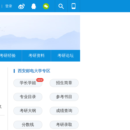
登录
考研经验
考研资料
考研论坛
西安邮电大学专区
学长学姐
招生简章
专业目录
参考书目
试
考研大纲
成绩查询
排
分数线
考研录取