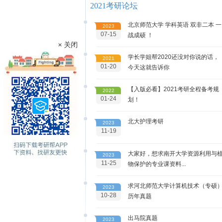
2021考研论坛
北京师范大学 学科英语 双非二本 一
2023
07-15
战成硕 ！
× 关闭
学长学姐帮2020还没对你说的话，
2021
01-20
今天这就告诉你
【入版必看】2021考研全程备考规
2022
01-24
划！
北大护理考研
2023
11-19
大家好，想求南开大学资源利用与
2023
11-25
物保护的专业课资料...
求河北师范大学计算机技术（专硕
2023
10-28
历年真题
出马院真题
2023