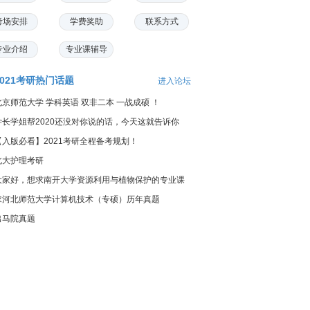
考场安排
学费奖助
联系方式
专业介绍
专业课辅导
2021考研热门话题
进入论坛
北京师范大学 学科英语 双非二本 一战成硕 ！
学长学姐帮2020还没对你说的话，今天这就告诉你
【入版必看】2021考研全程备考规划！
北大护理考研
大家好，想求南开大学资源利用与植物保护的专业课
料...
求河北师范大学计算机技术（专硕）历年真题
出马院真题