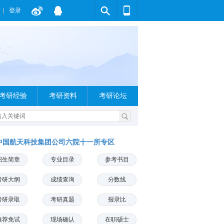
登录
考研经验
考研资料
考研论坛
中国航天科技集团公司六院十一所专区
招生简章
专业目录
参考书目
考研大纲
成绩查询
分数线
考研录取
考研真题
报录比
推荐免试
现场确认
在职硕士