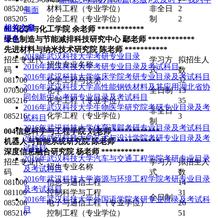
085204
材料工程（专业学位）
非全日
2
满面
085205
冶金工程（专业学位）
制
2
相关文章
003化学与化工学院 余老师 ************
更多
绿色制造与节能减排科技研究中心 鄢老师 ************
先进材料与纳米技术研究院 陈老师 ***********
2018年武汉科技大学考研专业目录
招生专业代
学习方
拟招生人
招生专业名称
2016年武汉科技大学考研专业目录及考试科目
码
式
数
2016年武汉科技大学临床学院考研专业目录及考试科目
081700
化学工程与技术
32
2016年武汉科技大学高性能钢铁材料及其应用湖北省协
070300
化学
全日制
13
同创新中心考研专业目录及考试科目
085216
化学工程（专业学位）
35
2016年武汉科技大学生物医学研究院考研专业目录及考
非全日
化学工程（专业学位）
085216
3
试科目
制
2016年武汉科技大学体育课部考研专业目录及考试科目
004信息科学与工程学院 刘老师 ************
2016年武汉科技大学艺术与设计学院考研专业目录及考
机器人与智能系统研究院 陈老师 ***********
试科目
深度信息融合研究院 杨老师 ***********
2016年武汉科技大学汽车与交通工程学院考研专业目录
招生专业代
学习方
拟招生人
招生专业名称
及考试科目
码
式
数
2016年武汉科技大学资源与环境工程学院考研专业目录
081000
信息与通信工程
14
及考试科目
081100
控制科学与工程
31
全日制
2016年武汉科技大学外国语学院考研专业目录及考试科
085208
电子与通信工程（专业学位）
26
目
085210
控制工程（专业学位）
51