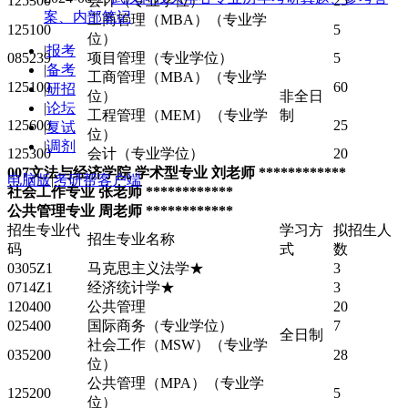
125300
会计（专业学位）
25
案、内部笔记
工商管理（MBA）（专业学
125100
5
位）
|
报考
085239
项目管理（专业学位）
5
|
备考
工商管理（MBA）（专业学
125100
60
|
研招
位）
非全日
|
论坛
工程管理（MEM）（专业学
制
125600
25
|
复试
位）
|
调剂
125300
会计（专业学位）
20
007文法与经济学院 学术型专业 刘老师 ************
电脑版
|
考研帮客户端
社会工作专业 张老师 ************
公共管理专业 周老师 ************
招生专业代
学习方
拟招生人
招生专业名称
码
式
数
0305Z1
马克思主义法学★
3
0714Z1
经济统计学★
3
120400
公共管理
20
025400
国际商务（专业学位）
7
全日制
社会工作（MSW）（专业学
035200
28
位）
公共管理（MPA）（专业学
125200
5
位）