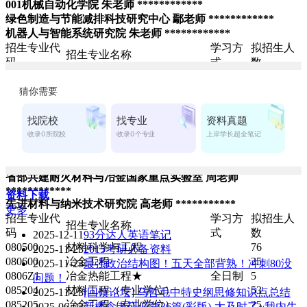
001机械自动化学院 朱老师 ************
绿色制造与节能减排科技研究中心 鄢老师 ************
机器人与智能系统研究院 朱老师 ************
招生专业代
学习方
拟招生人
招生专业名称
码
式
数
080200
机械工程
53
080400
仪器科学与技术
7
全日制
085201
机械工程（专业学位）
75
085236
工业工程（专业学位）
20
085201
机械工程（专业学位）
非全日
12
085236
工业工程（专业学位）
制
4
002材料与冶金学院 张老师 ************
省部共建耐火材料与冶金国家重点实验室 周老师
************
资料下载
先进材料与纳米技术研究院 高老师 ***********
更多
招生专业代
学习方
拟招生人
招生专业名称
码
式
数
2025-12-11
93分达人英语笔记
080500
材料科学与工程
76
2025-11-23
2015考研必备资料
080600
冶金工程
25
2025-11-23
最强政治结构图！五天全部背熟！冲刺80没
0806Z1
冶金热能工程★
全日制
5
问题！
085204
材料工程（专业学位）
53
2025-11-23
[回馈论坛] 马哲毛中特史纲思修知识点总结
085205
冶金工程（专业学位）
25
2025-06-03
新概念考研必背36篇(彩版)-太及时了~我内牛