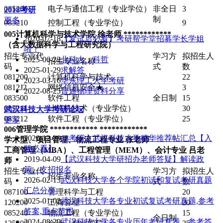
085208
电子与通信工程（专业学位）
非全日
3
2018考研
制
更多
085210
控制工程（专业学位）
9
005计算机科学与技术学院 徐老师 ************
2020-07-18
【复试后必看】考研帮学堂招募学长学姐
（含大数据科学与工程研究院）
啦！
招生专业代
学习方
拟招生人
2025-06-22
北科大，科哲
招生专业名称
码
式
数
2025-01-29
求解答
081200
计算机科学与技术
22
2023-03-16
华东理工大学考研
0812J2
网络信息安全★
3
2022-08-25
普通物理资料分享
083500
软件工程
全日制
15
085211
计算机技术（专业学位）
30
武汉科技大学
考研论坛
085212
软件工程（专业学位）
25
更多
006管理学院 ************ ************
2020-12-20
18考研之武汉科技大学精华推荐帖汇总【入
学术型、项目管理、物流工程专业 张老师
版必看】
工商管理（MBA）、工程管理（MEM）、会计专业 吕老
2019-04-09
【武汉科技大学研招办老师答疑】解读政
师
策、支招报名
招生专业代
学习方
拟招生人
招生专业名称
2026-02-13
武汉科技大学各个学院初试和复试考研真题
码
式
数
汇总分享
087100
管理科学与工程
20
2025-01-02
武汉科技大学各专业初试复试考研真题,参考
120200
工商管理
20
答案,重点范围
085240
物流工程（专业学位）
15
全日制
2024-08-29
武汉科技大学各专业历年考研真题、参考答