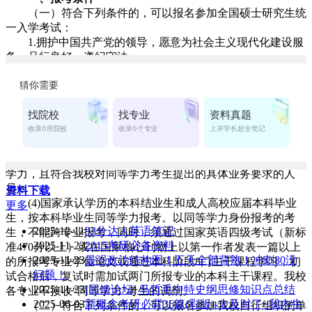
（一）符合下列条件的，可以报名参加全国硕士研究生统
一入学考试：
1.拥护中国共产党的领导，愿意为社会主义现代化建设服
务，品行良好，遵纪守法；
2.身体健康，符合规定的体检标准（参见国家《普通高等
学校招生体检工作指导意见》）；
3.考生的学历必须符合下列条件之一：
(1)国家承认学历的应届本科毕业生；
(2)具有国家承认的大学本科毕业学历的人员；
(3)获得国家承认的大专毕业学历后，经两年或两年以上
（从大专毕业到2010年9月1日），达到与大学本科毕业生同等
学力，且符合我校对同等学力考生提出的具体业务要求的人
员；
资料下载
(4)国家承认学历的本科结业生和成人高校应届本科毕业
更多
生，按本科毕业生同等学力报考。以同等学力身份报考的考
2025-12-11
93分达人英语笔记
生，不能跨专业报考，同时，须通过国家英语四级考试（新标
2025-11-23
2015考研必备资料
准470分以上）或在国家核心刊物上以第一作者发表一篇以上
2025-11-23
最强政治结构图！五天全部背熟！冲刺80没
的所报考专业学位论文或通过本科阶段8门主干课程学习，初
问题！
试合格后，复试时需加试两门所报专业的本科主干课程。我校
2025-11-23
[回馈论坛] 马哲毛中特史纲思修知识点总结
各专业不接收“同等学力”考生的调剂。
2025-06-03
新概念考研必背36篇(彩版)-太及时了~我内牛
（二）符合下列条件的，可以报名参加我校自行组织的单