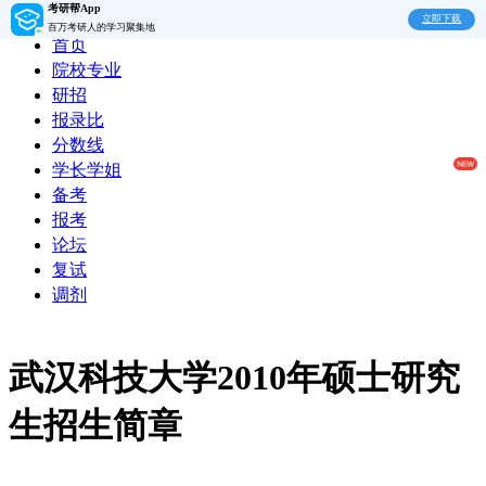
考研帮App
立即下载
百万考研人的学习聚集地
首页
院校专业
研招
报录比
分数线
学长学姐
备考
报考
论坛
复试
调剂
武汉科技大学2010年硕士研究
生招生简章