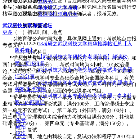
身份证、学历证书或学生证（普通高校和成人高校应届本科毕
2025-01-29
求解答
业生）到报名点现场确认。现场确认时凭网上报名编号进行资
2023-03-16
华东理工大学考研
格审查、现场缴费和照相。逾期未确认者，报考无效。
2022-08-25
普通物理资料分享
武汉科技大学
三、初试和复试
考研论坛
（一）初试时间、地点
更多
以教育部公布时间为准，具体见网上通知；考试地点由报
2020-12-20
18考研之武汉科技大学精华推荐帖汇总【入
考点安排。
版必看】
（二）初试科目
2019-04-09
【武汉科技大学研招办老师答疑】解读政
学术型研究生：政治理论（100分）、外国语（100分）和
策、支招报名
两门专业课（各150分），考试时间均为3小时。101政治理
2026-02-13
武汉科技大学各个学院初试和复试考研真题
论、201英语、301数学一、302数学二、303数学三、306西医
汇总分享
综合、408计算机学科专业基础综合均为全国统考科目，有关
2025-01-02
武汉科技大学各专业初试复试考研真题,参考
考试内容请参照教育部编制的考试大纲。其它科目均由我校自
答案,重点范围
命题，参考书目见简章后面的专业课参考书目。
2024-08-29
武汉科技大学各专业历年考研真题、参考答
专业学位研究生：第一单元（政治理论，采用与学术型专
案、内部笔记
业相同的统考政治理论试题，满分100分。工商管理硕士专业
第一单元不设置考试）、第二单元（外国语，满分100分）、
|
报考
第三单元（管理类联考综合能力考试科目满分200分，其他基
|
备考
础课满分150分）、第四单元（专业基础课，满分150分）。
|
研招
（三）复试
|
论坛
复试时间、地点由我校自定，复试办法和程序于2010年4