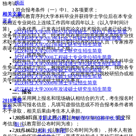
满面
独考试：
1.符合报考条件（一）中1、2各项要求；
相关文章
2.国民教育序列大学本科毕业并获得学士学位后在本专业
更多
或相近专业岗位上连续工作四年或四年以上（以入学时间计
算），业务优秀，已发表过研究论文(技术报告)或者已经成为
武汉科技大学2013年公共管理硕士（MPA）招生简章
业务骨干的在职人员，经考生所在单位同意和两名高级专业技
武汉科技大学2013年社会工作硕士研究生招生简章
术职务专家的推荐，为本单位委托培养的在职人员（专家推荐
武汉科技大学2011年硕士研究生招生简章
表请在我校研究生处网站上下载）。
武汉科技大学2010年博士研究生招生简章
（三）推荐免试
武汉科技大学2008工程硕士专业学位招生简章
我校每年九月接收获得推荐免试资格的优秀应届本科毕业
武汉科技大学2008年攻读博士学位研究生招生简章
生免试攻读硕士学位，被接收的推免生不参加统考。我校各专
武汉科技大学2008年硕士研究生招生简章
业均接收应届本科推荐免试生，欢迎推免生与我校研招办或相
武汉科技大学2007年硕士研究生招生简章
关学院联系免试攻读硕士研究生事宜。
武汉科技大学2006年博士学位招生简章
武汉科技大学2006年攻读硕士研究生招生简章
二、报名
报名采用网上报名和现场确认相结合的方式，考生报名时
2018考研
需如实填写报名信息，凡填写虚假信息或不符合报考条件者将
更多
不予录取，相关后果由考生本人承担。
1.10月8日至31日上网（网址http://yz.chsi.com.cn）提交报
2020-07-18
【复试后必看】考研帮学堂招募学长学姐
考信息（以教育部公布时间为准）；
啦！
2.11月10日14日（以教育部公布时间为准），持本人有效
2025-06-22
北科大，科哲