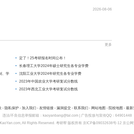
2026-08-06
更多
定了！25考研报名时间公布！
长春理工大学2024年硕士研究生各专业学费
制、学
沈阳工业大学2024年研究生各专业学费
2023年中国农业大学考研复试分数线
2023年西北工业大学考研复试分数线
款
-
隐私保护
-
加入我们
-
友情链接
-
漏洞提交
-
联系我们
-
网站地图
-
院校地图
-
最新
违法/不良信息举报邮箱：kaoyanbang@tal.com | 广告投放与宣传QQ：64901448
KaoYan.com, All Rights Reserved.
考研帮
版权所有
京ICP备09032638号-12
京公网安