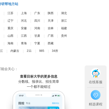
考研帮地方站
江苏
上海
广东
陕西
湖北
辽宁
河北
四川
天津
浙江
重庆
安徽
河南
吉林
福建
山西
江西
甘肃
广西
贵州
海南
青海
宁夏
西藏
江
内蒙古
211
985
34所
可能会关心：
查看目标大学
的更多信息
分数线、报录比、招生简章
在线客服
一个都不能错过
精选课程