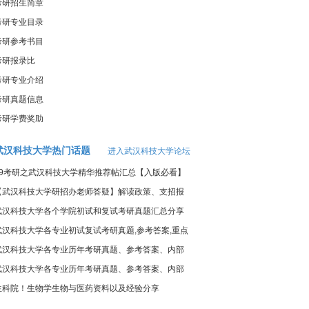
考研招生简章
考研专业目录
考研参考书目
考研报录比
考研专业介绍
考研真题信息
考研学费奖助
武汉科技大学热门话题
进入武汉科技大学论坛
19考研之武汉科技大学精华推荐帖汇总【入版必看】
【武汉科技大学研招办老师答疑】解读政策、支招报
名
武汉科技大学各个学院初试和复试考研真题汇总分享
武汉科技大学各专业初试复试考研真题,参考答案,重点
范围
武汉科技大学各专业历年考研真题、参考答案、内部
笔记
武汉科技大学各专业历年考研真题、参考答案、内部
笔记
生科院！生物学生物与医药资料以及经验分享