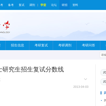
报考
备考
复试
调剂
学堂
论坛
研招
资料
绍
招生信息
考研复试
考研调剂
考研问答
硕士研究生招生复试分数线
武
数
武
2013-04-03