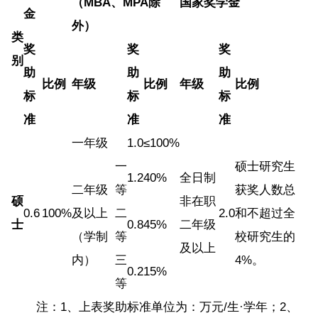
（MBA、MPA除
国家奖学金
金
外）
类
奖
奖
奖
别
助
助
助
比例
年级
比例
年级
比例
标
标
标
准
准
准
一年级
1.0
≤100%
一
硕士研究生
1.2
40%
全日制
二年级
等
获奖人数总
硕
非在职
0.6
100%
及以上
二
2.0
和不超过全
士
0.8
45%
二年级
（学制
等
校研究生的
及以上
内）
三
4%。
0.2
15%
等
注：1、上表奖助标准单位为：万元/生·学年；2、