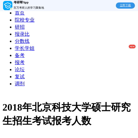
考研帮App
立即下载
百万考研人的学习聚集地
首页
院校专业
研招
报录比
分数线
学长学姐
备考
报考
论坛
复试
调剂
2018年北京科技大学硕士研究
生招生考试报考人数