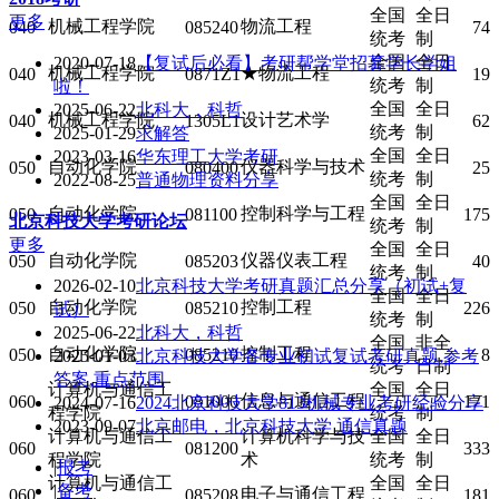
全国
全日
更多
机械工程学院
物流工程
040
085240
74
统考
制
全国
全日
2020-07-18
【复试后必看】考研帮学堂招募学长学姐
机械工程学院
★物流工程
040
0871Z1
19
统考
制
啦！
全国
全日
2025-06-22
北科大，科哲
机械工程学院
设计艺术学
040
1305L1
62
统考
制
2025-01-29
求解答
全国
全日
2023-03-16
华东理工大学考研
自动化学院
仪器科学与技术
050
080400
25
统考
制
2022-08-25
普通物理资料分享
全国
全日
自动化学院
控制科学与工程
050
081100
175
北京科技大学
考研论坛
统考
制
更多
全国
全日
自动化学院
仪器仪表工程
050
085203
40
统考
制
2026-02-10
北京科技大学考研真题汇总分享（初试+复
全国
全日
自动化学院
控制工程
050
085210
226
试）
统考
制
2025-06-22
北科大，科哲
全国
非全
自动化学院
控制工程
050
085210
8
2025-01-03
北京科技大学各专业初试复试考研真题,参考
统考
日制
答案,重点范围
计算机与通信工
全国
全日
信息与通信工程
060
081000
171
2024-07-16
2024北京科技大学813机械专业考研经验分享
程学院
统考
制
2023-09-07
北京邮电，北京科技大学 通信真题
计算机与通信工
计算机科学与技
全国
全日
060
081200
333
程学院
术
统考
制
|
报考
计算机与通信工
全国
全日
|
备考
电子与通信工程
060
085208
181