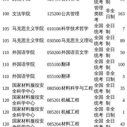
统考
制
管理
非全
100
文法学院
125200
公共管理
类联
163
日制
考
全国
全日
马克思主义学院
科学技术哲学
105
010108
7
统考
制
全国
全日
马克思主义学院
马克思主义理论
105
030500
89
统考
制
全国
全日
外国语学院
外国语言文学
110
050200
50
统考
制
全国
全日
外国语学院
翻译
110
055100
100
统考
制
全国
非全
外国语学院
翻译
110
055100
3
统考
日制
国家材料服役安
全国
全日
材料科学与工程
120
080500
35
全科学中心
统考
制
国家材料服役安
全国
全日
机械工程
120
085201
4
全科学中心
统考
制
国家材料服役安
全国
非全
机械工程
120
085201
1
全科学中心
统考
日制
国家材料服役安
全国
全日
材料工程
120
085204
43
全科学中心
统考
制