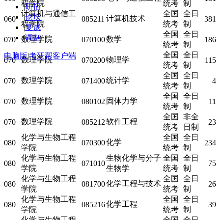
程学院
统考
制
|
研招
计算机与通信工
全国
全日
|
论坛
计算机技术
060
085211
381
程学院
统考
制
|
复试
全国
全日
|
调剂
数理学院
数学
070
070100
186
统考
制
全国
全日
电脑版
|
考研帮客户端
数理学院
物理学
070
070200
115
统考
制
全国
全日
数理学院
统计学
070
071400
4
统考
制
全国
全日
数理学院
固体力学
070
080102
11
统考
制
全国
非全
数理学院
软件工程
070
085212
23
统考
日制
化学与生物工程
全国
全日
化学
080
070300
234
学院
统考
制
化学与生物工程
生物化学与分子
全国
全日
080
071010
75
学院
生物学
统考
制
化学与生物工程
全国
全日
化学工程与技术
080
081700
26
学院
统考
制
化学与生物工程
全国
全日
化学工程
080
085216
39
学院
统考
制
化学与生物工程
全国
全日