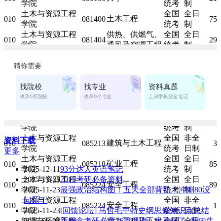
学院
统考
制
土木与资源工程
全国
全日
土木工程
010
081400
75
学院
统考
制
土木与资源工程
供热、供燃气、
全国
全日
010
081404
29
学院
通风及空调工程
统考
制
土木与资源工程
全国
全日
采矿工程
010
081901
28
学院
统考
制
土木与资源工程
全国
全日
矿物加工工程
010
081902
24
学院
统考
制
土木与资源工程
全国
全日
安全科学与工程
010
083700
72
学院
统考
制
土木与资源工程
全国
全日
建筑与土木工程
010
085213
114
学院
统考
制
土木与资源工程
全国
非全
资料下载
建筑与土木工程
010
085213
3
学院
统考
日制
更多
土木与资源工程
全国
全日
矿业工程
010
085218
85
学院
2025-12-11
93分达人英语笔记
统考
制
土木与资源工程
2025-11-23
2015考研必备资料
全国
全日
安全工程
010
085224
89
学院
2025-11-23
最强政治结构图！五天全部背熟！冲刺80没
统考
制
土木与资源工程
问题！
全国
非全
安全工程
010
085224
1
学院
2025-11-23
[回馈论坛] 马哲毛中特史纲思修知识点总结
统考
日制
能源与环境工程
2025-06-03
新概念考研必背36篇(彩版)-太及时了~我内牛
动力工程及工程
全国
全日