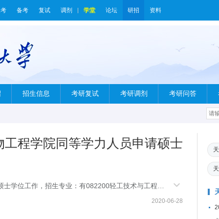
报考
备考
复试
调剂
学堂
论坛
研招
资料
绍
招生信息
考研复试
考研调剂
考研问答
生物工程学院同等学力人员申请硕士
天
天
硕士学位工作，招生专业：有082200轻工技术与工程
安排如下：一、报名
2020-06-28