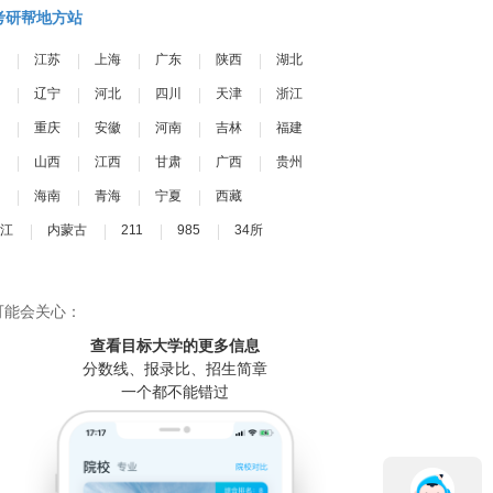
考研帮地方站
江苏
上海
广东
陕西
湖北
辽宁
河北
四川
天津
浙江
重庆
安徽
河南
吉林
福建
山西
江西
甘肃
广西
贵州
海南
青海
宁夏
西藏
江
内蒙古
211
985
34所
可能会关心：
查看目标大学
的更多信息
分数线、报录比、招生简章
一个都不能错过