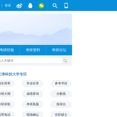
登录
考研经验
考研资料
考研论坛
天津科技大学专区
招生简章
专业目录
参考书目
考研大纲
成绩查询
分数线
考研录取
考研真题
报录比
推荐免试
现场确认
在职硕士